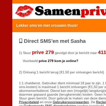
Lekker sms'en met vrouwen thuis!
Direct SMS'en met Sasha
prive 279
41
1) Stuur
gevolgd door je bericht naar
Voorbeeld:
prive 279 kom je online?
2) Ontvang 1 bericht terug (€1,50 per ontvangen bericht)
1:1 chatdienst. Gebruiker dient minimaal 18 jaar te zijn. 1 
sms-kosten) is maximaal 1 bericht ontvangen (€1,50 per 
abonnementsdienst. Dienst kan een (mogelijk) langdurig(
daarmee gepaard gaande (terugkerende) kosten. Geen h
Stuur geen bericht. Door gebruik te maken van deze diens
Privacybeleid
en onze
Gebruikersvoorwaarden
. De
Recla
en
Gedragscode SMS-dienstverlening
worden nageleefd. 