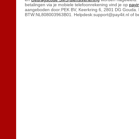
betalingen via je mobiele telefoonrekening vind je op
payin
aangeboden door:PEK BV, Keerkring 6, 2801 DG Gouda.
BTW:NL808003963B01. Helpdesk:support@pay4it.nl of be