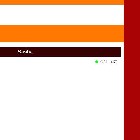
Sasha
•
ONLINE