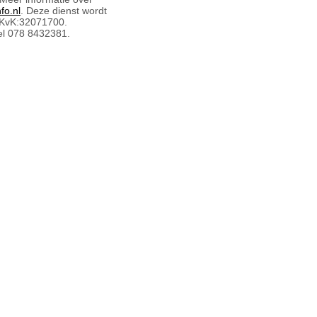
fo.nl
. Deze dienst wordt
 KvK:32071700.
l 078 8432381.