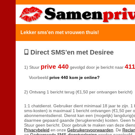
Lekker sms'en met vrouwen thuis!
Direct SMS'en met Desiree
prive 440
41
1) Stuur
gevolgd door je bericht naar
Voorbeeld:
prive 440 kom je online?
2) Ontvang 1 bericht terug (€1,50 per ontvangen bericht)
1:1 chatdienst. Gebruiker dient minimaal 18 jaar te zijn. 1 
sms-kosten) is maximaal 1 bericht ontvangen (€1,50 per 
abonnementsdienst. Dienst kan een (mogelijk) langdurig(
daarmee gepaard gaande (terugkerende) kosten. Geen h
Stuur geen bericht. Door gebruik te maken van deze diens
Privacybeleid
en onze
Gebruikersvoorwaarden
. De
Recla
en
Gedragscode SMS-dienstverlening
worden nageleefd. 