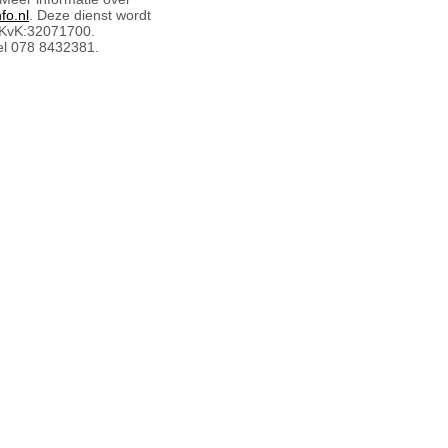
fo.nl
. Deze dienst wordt
 KvK:32071700.
l 078 8432381.