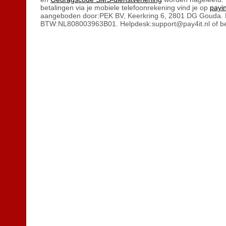
betalingen via je mobiele telefoonrekening vind je op
payin
aangeboden door:PEK BV, Keerkring 6, 2801 DG Gouda.
BTW:NL808003963B01. Helpdesk:support@pay4it.nl of be