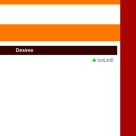
Desiree
•
ONLINE